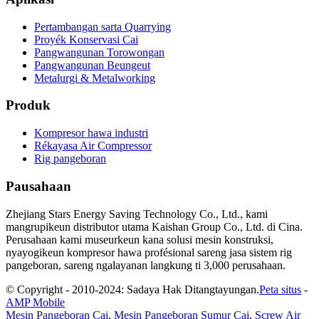
Pertambangan sarta Quarrying
Proyék Konservasi Cai
Pangwangunan Torowongan
Pangwangunan Beungeut
Metalurgi & Metalworking
Produk
Kompresor hawa industri
Rékayasa Air Compressor
Rig pangeboran
Pausahaan
Zhejiang Stars Energy Saving Technology Co., Ltd., kami
mangrupikeun distributor utama Kaishan Group Co., Ltd. di Cina.
Perusahaan kami museurkeun kana solusi mesin konstruksi,
nyayogikeun kompresor hawa profésional sareng jasa sistem rig
pangeboran, sareng ngalayanan langkung ti 3,000 perusahaan.
© Copyright - 2010-2024: Sadaya Hak Ditangtayungan.
Peta situs
-
AMP Mobile
Mesin Pangeboran Cai
,
Mesin Pangeboran Sumur Cai
,
Screw Air