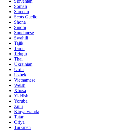
Slovenian
Somali
Samoan
Scots Gaelic
Shona
Sindhi
Sundanese
Swahili
Tajik
Tamil
Telugu
Thai
Ukrainian
Urdu
Uzbek
Vietnamese
Welsh
Xhosa
Yiddish
Yoruba
Zulu
Kinyarwanda
Tatar
Oriya
Turkmen