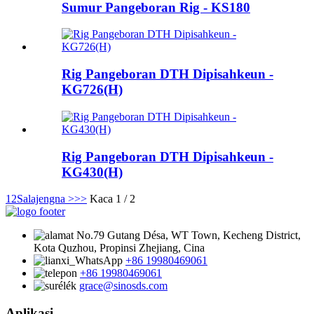
Sumur Pangeboran Rig - KS180
Rig Pangeboran DTH Dipisahkeun -
KG726(H)
Rig Pangeboran DTH Dipisahkeun -
KG430(H)
1
2
Salajengna >
>>
Kaca 1 / 2
No.79 Gutang Désa, WT Town, Kecheng District,
Kota Quzhou, Propinsi Zhejiang, Cina
+86 19980469061
+86 19980469061
grace@sinosds.com
Aplikasi