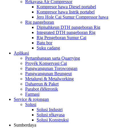
Rékayasa Air Compressor
Kompresor hawa Diesel portabel
Kompresor hawa listrik portabel
Jero Hole Cai Sumur Compressor hawa
Rig pangeboran
Dipisahkeun DTH pangeboran Rig
Integrated DTH pangeboran Rig
Rig Pengeboran Sumur Cai
Batu bor
Suku cadang
Aplikasi
Pertambangan sarta Quarrying
Proyék Konservasi Cai
Pangwangunan Torowongan
Pangwangunan Beungeut
Metalurgi & Metalworking
Dahareun & Paket
Parabot éléktronik
Farmasi
Service & rojongan
Solusi
Solusi Industri
Solusi rékayasa
Solusi Konstruksi
Sumberdaya