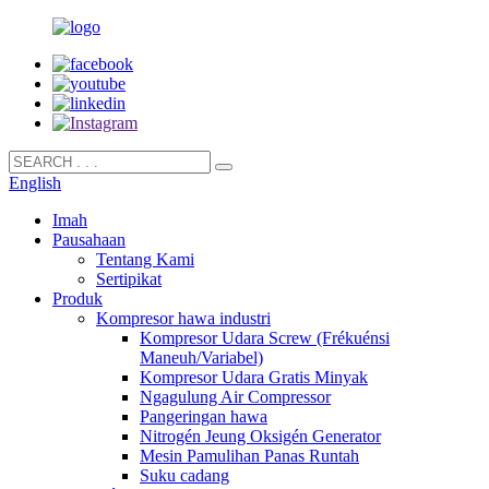
English
Imah
Pausahaan
Tentang Kami
Sertipikat
Produk
Kompresor hawa industri
Kompresor Udara Screw (Frékuénsi
Maneuh/Variabel)
Kompresor Udara Gratis Minyak
Ngagulung Air Compressor
Pangeringan hawa
Nitrogén Jeung Oksigén Generator
Mesin Pamulihan Panas Runtah
Suku cadang