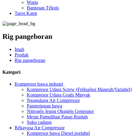
Warta
Bantosan Téknis
Taros Kami
Rig pangeboran
Imah
Produk
Rig pangeboran
Kategori
Kompresor hawa industri
Kompresor Udara Screw (Frékuénsi Maneuh/Variabel)
Kompresor Udara Gratis Minyak
Ngagulung Air Compressor
Pangeringan hawa
Nitrogén Jeung Oksigén Generator
Mesin Pamulihan Panas Runtah
Suku cadang
Rékayasa Air Compressor
Kompresor hawa Diesel portabel