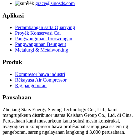
grace@sinosds.com
Aplikasi
Pertambangan sarta Quarrying
Proyék Konservasi Cai
Pangwangunan Torowongan
Pangwangunan Beungeut
Metalurgi & Metalworking
Produk
Kompresor hawa industri
Rékayasa Air Compressor
Rig pangeboran
Pausahaan
Zhejiang Stars Energy Saving Technology Co., Ltd., kami
mangrupikeun distributor utama Kaishan Group Co., Ltd. di Cina.
Perusahaan kami museurkeun kana solusi mesin konstruksi,
nyayogikeun kompresor hawa profésional sareng jasa sistem rig
pangeboran, sareng ngalayanan langkung ti 3,000 perusahaan.