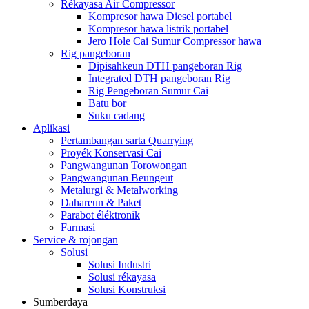
Rékayasa Air Compressor
Kompresor hawa Diesel portabel
Kompresor hawa listrik portabel
Jero Hole Cai Sumur Compressor hawa
Rig pangeboran
Dipisahkeun DTH pangeboran Rig
Integrated DTH pangeboran Rig
Rig Pengeboran Sumur Cai
Batu bor
Suku cadang
Aplikasi
Pertambangan sarta Quarrying
Proyék Konservasi Cai
Pangwangunan Torowongan
Pangwangunan Beungeut
Metalurgi & Metalworking
Dahareun & Paket
Parabot éléktronik
Farmasi
Service & rojongan
Solusi
Solusi Industri
Solusi rékayasa
Solusi Konstruksi
Sumberdaya