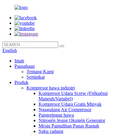
English
Imah
Pausahaan
Tentang Kami
Sertipikat
Produk
Kompresor hawa industri
Kompresor Udara Screw (Frékuénsi
Maneuh/Variabel)
Kompresor Udara Gratis Minyak
Ngagulung Air Compressor
Pangeringan hawa
Nitrogén Jeung Oksigén Generator
Mesin Pamulihan Panas Runtah
Suku cadang